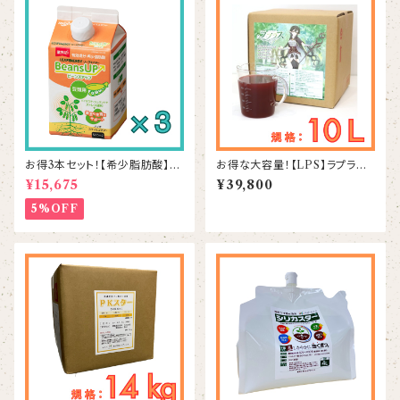
お得3本セット！【希少脂肪酸】ビ
お得な大容量！【LPS】ラプラス
ーンズアップ 500mL×3本
10L
¥15,675
¥39,800
5%OFF