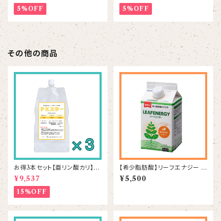
5%OFF
5%OFF
その他の商品
お得3本セット【亜リン酸カリ】P
【希少脂肪酸】リーフエナジー 5
Kスター 1L×3本
00mL
¥9,537
¥5,500
15%OFF