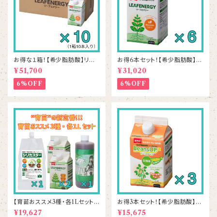
お得な１箱！【希少脂肪酸】リー
お得6本セット！【希少脂肪酸】リ
フエナジー 500mL×10本
ーフエナジー 500mL×6本
¥51,700
¥31,020
6%OFF
6%OFF
【育苗おススメ3種・各1Lセット】
お得3本セット！【希少脂肪酸】ビ
シリカスター1本＆リーフエナジ
ーンズアップ 500mL×3本
¥19,627
¥15,675
ー2本＆ラプラス1本