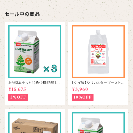
セール中の商品
お得3本セット！【希少脂肪酸】リ
【ケイ酸】シリカスターブースト 1
ーフエナジー 500mL×3本
kg
¥15,675
¥3,960
5%OFF
10%OFF