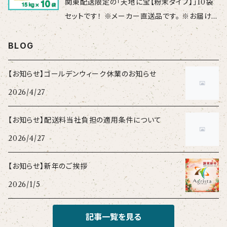
関東配送限定の「天地に宝【粉末タイプ】」10袋
根あたりのリスクも低減しています。 ”天地に
セットです！ ※メーカー直送品です。 ※お届け
宝”は、土壌菌層バランスの回復と物理性の改善
先：栃木・群馬・茨城・千葉・埼玉・神奈川・東京
に優れています！ 【種 類】堆肥（福島県第19
（離島を除く） 国内産の有機物原料（植物質＋動
BLOG
39号） 【分 析 例】 N：P：K＝1.8：2.6：3.1（％）
物質）を有効微生物によって発酵させた有機肥
【性 状】 ペレット 【規 格】 15kg 【使 用
料です。 有機物と有効微生物のダブル効果で土
【お知らせ】ゴールデンウィーク休業のお知らせ
量】150～300kg（10～20袋）／ 10aあたり
が柔らかくなり、植物の根張りが向上します。 根
2026/4/27
※10袋を超える場合にはお見積
あたりのリスクも低減しています。 ”天地に
りしますので、お気軽にご連絡ください。 「天
宝”は、土壌菌層バランスの回復と物理性の改善
【お知らせ】配送料当社負担の適用条件について
地に恵」も取扱いがあります。
に優れています！ 【種 類】堆肥（福島県第19
2026/4/27
39号） 【分 析 例】 N：P：K＝1.8：2.6：3.1（％）
【性 状】 粉末 【規 格】 15kg 【使 用 量】
【お知らせ】新年のご挨拶
150～300kg（10～20袋）／ 10aあたり
2026/1/5
※10袋を超える場合にはお見積りし
ますので、お気軽にご連絡ください。 「天地に
恵」も取扱いがあります。
記事一覧を見る