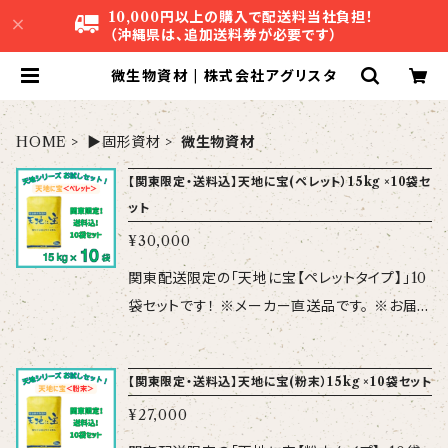
10,000円以上の購入で配送料当社負担！
（沖縄県は、追加送料券が必要です）
微生物資材 | 株式会社アグリスタ
HOME
▶固形資材
微生物資材
【関東限定・送料込】天地に宝(ペレット）15kg ×10袋セ
ット
¥30,000
関東配送限定の「天地に宝【ペレットタイプ】」10
袋セットです！ ※メーカー直送品です。 ※お届
け先：栃木・群馬・茨城・千葉・埼玉・神奈川・東
京（離島を除く） 国内産の有機物原料（植物質＋
【関東限定・送料込】天地に宝(粉末）15kg ×10袋セット
動物質）を有効微生物によって発酵させた有機
¥27,000
肥料です。 有機物と有効微生物のダブル効果で
土が柔らかくなり、植物の根張りが向上します。