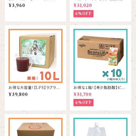
1L
ーフエナジー 500mL×6本
¥3,960
¥31,020
6%OFF
お得な大容量！【LPS】ラプラス
お得な１箱！【希少脂肪酸】ビー
10L
ンズアップ 500mL×10本
¥39,800
¥51,700
6%OFF