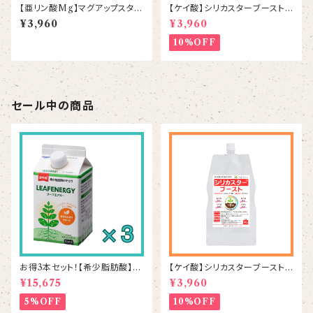
【亜リン酸Mg】マグアップスター
【ケイ酸】シリカスターブースト 1
1L
kg
¥3,960
¥3,960
10%OFF
セール中の商品
お得3本セット！【希少脂肪酸】リ
【ケイ酸】シリカスターブースト 1
ーフエナジー 500mL×3本
kg
¥15,675
¥3,960
5%OFF
10%OFF