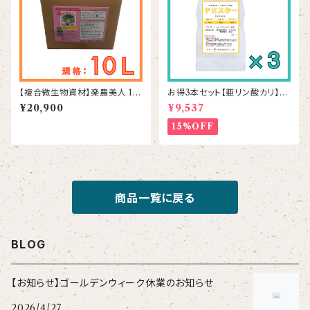
【複合微生物資材】楽農美人 10
お得3本セット【亜リン酸カリ】P
L
Kスター 1L×3本
¥20,900
¥9,537
15%OFF
商品一覧に戻る
BLOG
【お知らせ】ゴールデンウィーク休業のお知らせ
2026/4/27