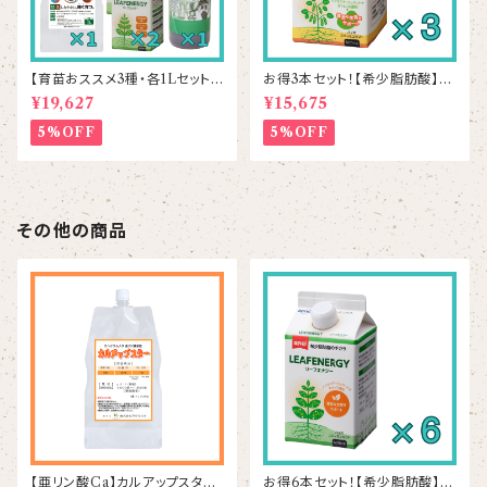
【育苗おススメ3種・各1Lセット】
お得3本セット！【希少脂肪酸】ビ
シリカスター1本＆リーフエナジ
ーンズアップ 500mL×3本
¥19,627
¥15,675
ー2本＆ラプラス1本
5%OFF
5%OFF
その他の商品
【亜リン酸Ca】カルアップスター
お得6本セット！【希少脂肪酸】リ