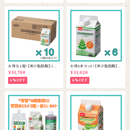
お得な１箱！【希少脂肪酸】リー
お得6本セット！【希少脂肪酸】リ
フエナジー 500mL×10本
ーフエナジー 500mL×6本
¥51,700
¥31,020
6%OFF
6%OFF