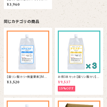
1L
¥3,960
同じカテゴリの商品
【亜リン酸カリ+微量要素】MPK
お得3本セット【亜リン酸カリ】P
スター 1L
Kスター 1L×3本
¥3,520
¥9,537
15%OFF