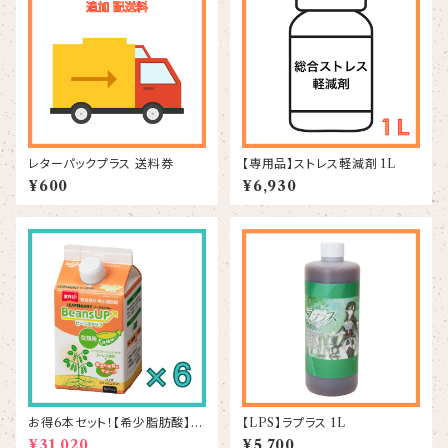
レターパックプラス 送料券
【専用品】ストレス軽減剤 1L
¥600
¥6,930
お得6本セット！【希少脂肪酸】ビ
【LPS】ラプラス 1L
ーンズアップ 500mL×6本
¥31,020
¥5,700