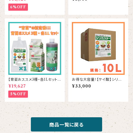
6%OFF
【育苗おススメ3種・各1Lセット】
お得な大容量！【ケイ酸】シリカ
シリカスター1本＆リーフエナジ
スター 10L
¥19,627
¥33,000
ー2本＆ラプラス1本
5%OFF
商品一覧に戻る