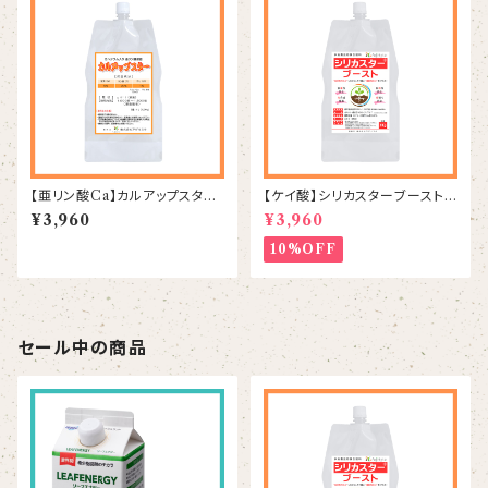
【亜リン酸Ca】カルアップスター
【ケイ酸】シリカスターブースト 1
1L
kg
¥3,960
¥3,960
10%OFF
セール中の商品