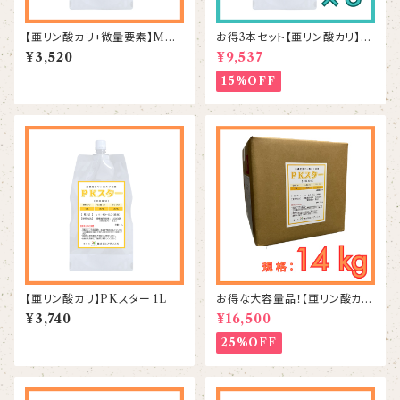
【亜リン酸カリ+微量要素】MPK
お得3本セット【亜リン酸カリ】P
スター 1L
Kスター 1L×3本
¥3,520
¥9,537
15%OFF
【亜リン酸カリ】PKスター 1L
お得な大容量品！【亜リン酸カ
リ】PKスター 14kg
¥3,740
¥16,500
25%OFF