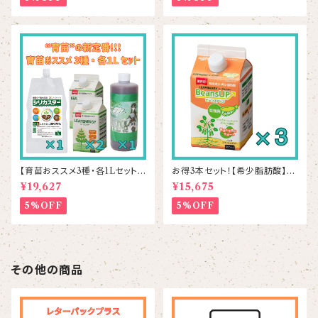
【育苗おススメ3種・各1Lセット】
お得3本セット！【希少脂肪酸】ビ
シリカスター1本＆リーフエナジ
ーンズアップ 500mL×3本
¥19,627
¥15,675
ー2本＆ラプラス1本
5%OFF
5%OFF
その他の商品