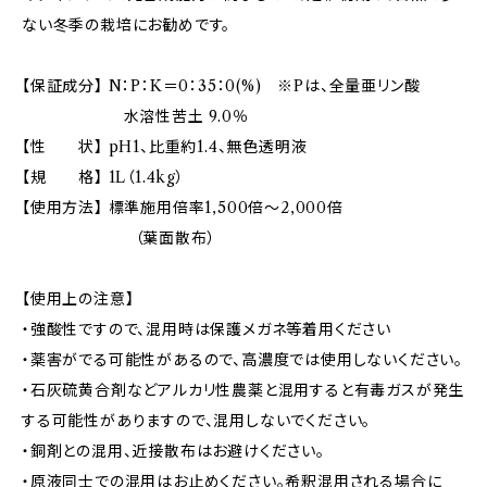
ない冬季の栽培にお勧めです。
【保証成分】 N：P：K＝0：35：0(%) ※Pは、全量亜リン酸
水溶性苦土 9.0％
【性 状】 pH1、比重約1.4、無色透明液
【規 格】 1L（1.4kg）
【使用方法】 標準施用倍率1,500倍～2,000倍
（葉面散布）
【使用上の注意】
・強酸性ですので、混用時は保護メガネ等着用ください
・薬害がでる可能性があるので、高濃度では使用しないください。
・石灰硫黄合剤などアルカリ性農薬と混用すると有毒ガスが発生
する可能性がありますので、混用しないでください。
・銅剤との混用、近接散布はお避けください。
・原液同士での混用はお止めください。希釈混用される場合に