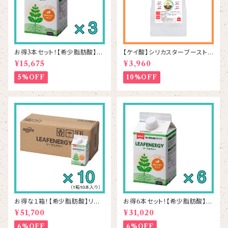
お得3本セット！【希少脂肪酸】リ
【ケイ酸】シリカスターブースト 1
ーフエナジー 500mL×3本
kg
¥15,675
¥3,960
5%OFF
10%OFF
お得な１箱！【希少脂肪酸】リー
お得6本セット！【希少脂肪酸】リ
フエナジー 500mL×10本
ーフエナジー 500mL×6本
¥51,700
¥31,020
6%OFF
6%OFF