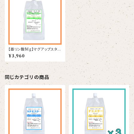
【亜リン酸Mg】マグアップスター
1L
¥3,960
同じカテゴリの商品