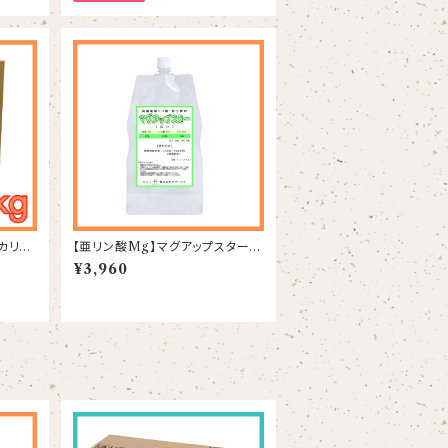
カリ】P
【亜リン酸Mg】マグアップスター 1
L
¥3,960