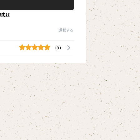
方向け
通報する
(5)