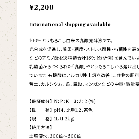
¥2,200
International shipping available
100％とうもろこし由来の乳酸発酵液です。
光合成を促進し、着果・糖度・ストレス耐性・抗菌性を高
などのアミノ酸を18種類合計18％（分析例）を含んでいま
乳酸菌からつくられた「乳酸」やとうもろこしから溶け出
でいます。有機酸はアルカリ性土壌を改善し、作物の肥料
苦土、カルシウム、 鉄、亜鉛、マンガンなどの中量・微量
【保証成分】 N：P：K＝3：3：2 (%)
【性 状】 pH4、比重1.2、茶色
【規 格】 1L（1.2kg）
【使用方法】
土壌灌水：300倍～500倍