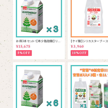
お得3本セット！【希少脂肪酸】リー
【ケイ酸】シリカスターブースト
フエナジー 500mL×3本
g
¥15,675
¥3,960
5%OFF
10%OFF