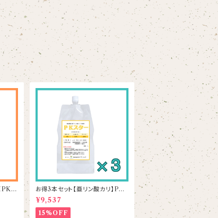
MPKス
お得3本セット【亜リン酸カリ】PK
スター 1L×3本
¥9,537
15%OFF