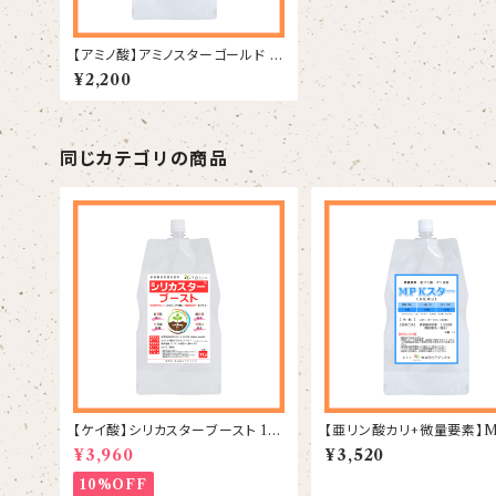
【アミノ酸】アミノスターゴールド 1
L
¥2,200
同じカテゴリの商品
【ケイ酸】シリカスターブースト 1k
【亜リン酸カリ+微量要素】
g
ター 1L
¥3,960
¥3,520
10%OFF