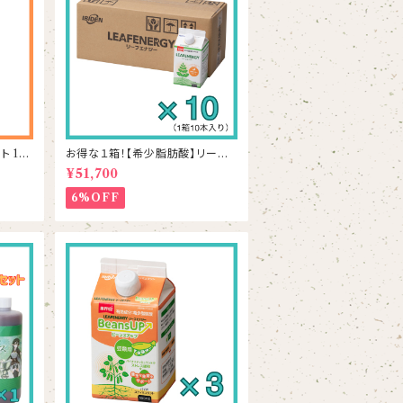
 1k
お得な１箱！【希少脂肪酸】リーフ
エナジー 500mL×10本
¥51,700
6%OFF