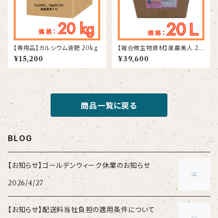
【専用品】カルシウム液肥 20kg
【複合微生物資材】楽農美人 20
L
¥15,200
¥39,600
商品一覧に戻る
BLOG
【お知らせ】ゴールデンウィーク休業のお知らせ
2026/4/27
【お知らせ】配送料当社負担の適用条件について