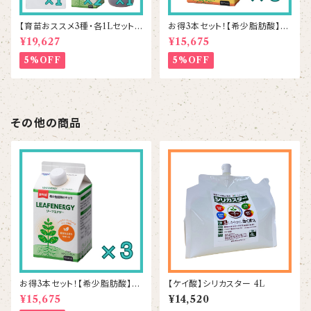
【育苗おススメ3種・各1Lセット】
お得3本セット！【希少脂肪酸】ビ
シリカスター1本＆リーフエナジ
ーンズアップ 500mL×3本
¥19,627
¥15,675
ー2本＆ラプラス1本
5%OFF
5%OFF
その他の商品
お得3本セット！【希少脂肪酸】リ
【ケイ酸】シリカスター 4L
ーフエナジー 500mL×3本
¥15,675
¥14,520