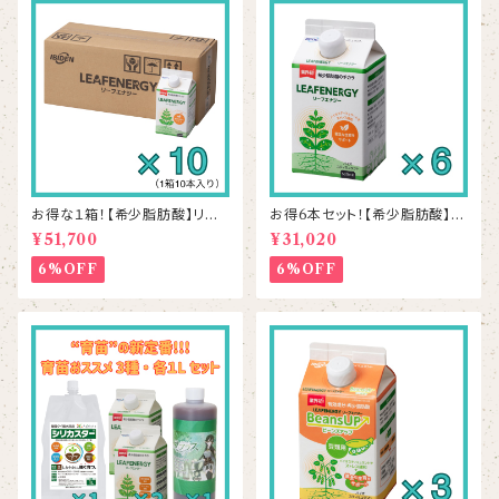
お得な１箱！【希少脂肪酸】リー
お得6本セット！【希少脂肪酸】リ
フエナジー 500mL×10本
ーフエナジー 500mL×6本
¥51,700
¥31,020
6%OFF
6%OFF