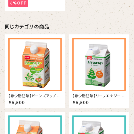
6%OFF
同じカテゴリの商品
【希少脂肪酸】ビーンズアップ 5
【希少脂肪酸】リーフエナジー 5
00mL
00mL
¥5,500
¥5,500