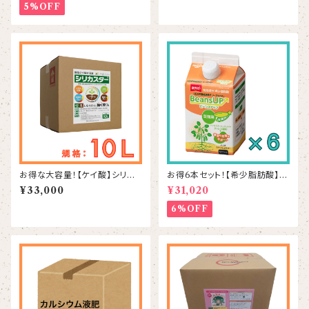
5%OFF
お得な大容量！【ケイ酸】シリカ
お得6本セット！【希少脂肪酸】ビ
スター 10L
ーンズアップ 500mL×6本
¥33,000
¥31,020
6%OFF