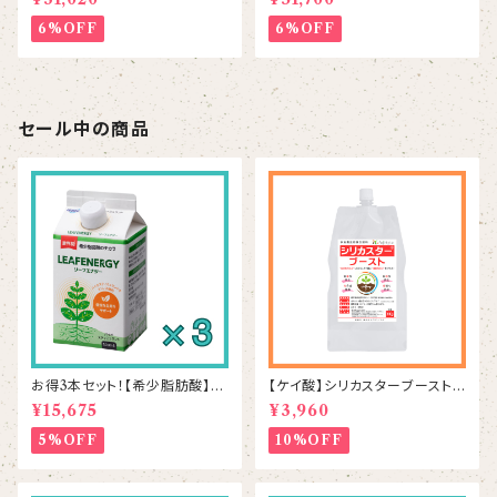
6%OFF
6%OFF
セール中の商品
お得3本セット！【希少脂肪酸】リ
【ケイ酸】シリカスターブースト 1
ーフエナジー 500mL×3本
kg
¥15,675
¥3,960
5%OFF
10%OFF