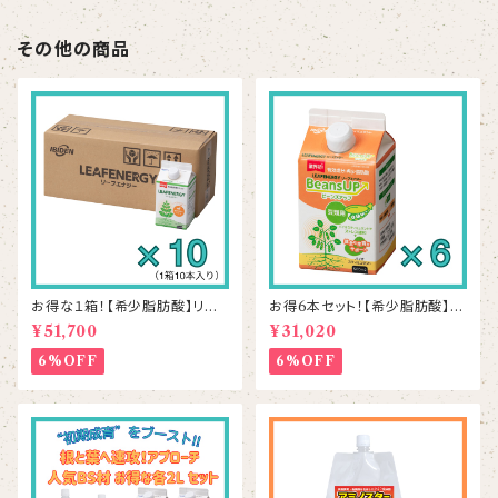
その他の商品
お得な１箱！【希少脂肪酸】リー
お得6本セット！【希少脂肪酸】ビ
フエナジー 500mL×10本
ーンズアップ 500mL×6本
¥51,700
¥31,020
6%OFF
6%OFF