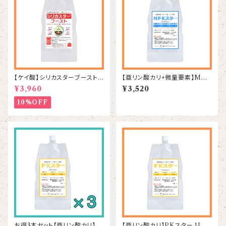
【ケイ酸】シリカスターブースト 1
【亜リン酸カリ+微量要素】MPK
kg
スター 1L
¥3,960
¥3,520
10%OFF
お得3本セット【亜リン酸カリ】P
【亜リン酸カリ】PKスター 1L