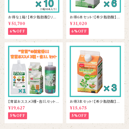
お得な１箱！【希少脂肪酸】リー
お得6本セット！【希少脂肪酸】リ
フエナジー 500mL×10本
ーフエナジー 500mL×6本
¥51,700
¥31,020
6%OFF
6%OFF
【育苗おススメ3種・各1Lセット】
お得3本セット！【希少脂肪酸】ビ
シリカスター1本＆リーフエナジ
ーンズアップ 500mL×3本
¥19,627
¥15,675
ー2本＆ラプラス1本
5%OFF
5%OFF