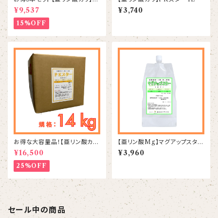
Kスター 1L×3本
¥9,537
¥3,740
15%OFF
お得な大容量品！【亜リン酸カ
【亜リン酸Mg】マグアップスター
リ】PKスター 14kg
1L
¥16,500
¥3,960
25%OFF
セール中の商品