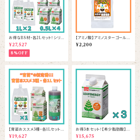
お得なBS材・各2Lセット！シリカ
【アミノ酸】アミノスターゴールド
スター2本＆リーフエナジー4本
1L
¥27,527
¥2,200
8%OFF
【育苗おススメ3種・各1Lセット】
お得3本セット！【希少脂肪酸】リ
シリカスター1本＆リーフエナジ
ーフエナジー 500mL×3本
¥19,627
¥15,675
ー2本＆ラプラス1本