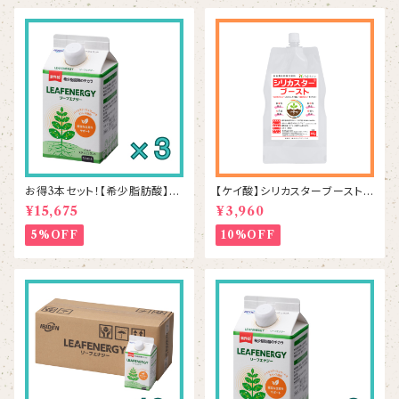
お得3本セット！【希少脂肪酸】リ
【ケイ酸】シリカスターブースト 1
ーフエナジー 500mL×3本
kg
¥15,675
¥3,960
5%OFF
10%OFF