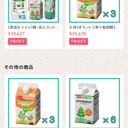
【育苗おススメ3種・各1Lセット】
お得3本セット！【希少脂肪酸】ビ
シリカスター1本＆リーフエナジ
ーンズアップ 500mL×3本
¥19,627
¥15,675
ー2本＆ラプラス1本
5%OFF
5%OFF
その他の商品