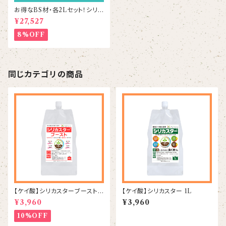
お得なBS材・各2Lセット！シリカ
スター2本＆リーフエナジー4本
¥27,527
8%OFF
同じカテゴリの商品
【ケイ酸】シリカスターブースト 1
【ケイ酸】シリカスター 1L
kg
¥3,960
¥3,960
10%OFF