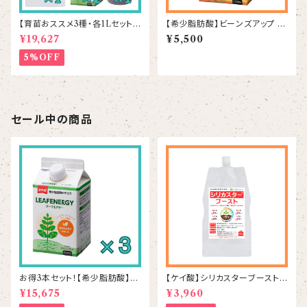
【育苗おススメ3種・各1Lセット】
【希少脂肪酸】ビーンズアップ 5
シリカスター1本＆リーフエナジ
00mL
¥19,627
¥5,500
ー2本＆ラプラス1本
5%OFF
セール中の商品
お得3本セット！【希少脂肪酸】リ
【ケイ酸】シリカスターブースト 1
ーフエナジー 500mL×3本
kg
¥15,675
¥3,960