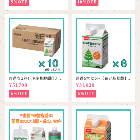
5%OFF
10%OFF
お得な１箱！【希少脂肪酸】リー
お得6本セット！【希少脂肪酸】リ
フエナジー 500mL×10本
ーフエナジー 500mL×6本
¥51,700
¥31,020
6%OFF
6%OFF