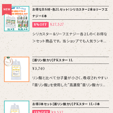
潅水） 【使用上の
ジー」に、新たなラインナップが加わりました！そ
お得なBS材・各2Lセット！シリカスター2本＆リーフエ
注意】 ・ 飲料品ではありません。 ・ 希釈混用す
の名も「ビーンズアップ」！ 「ビーンズアップ」は、
ナジー4本
る場合には、事前に少量にて混用に問題がない
名前の通り、豆科の収品率を向上させるのはも
ことをご確認ください。
¥27,527
8%OFF
ちろんのこと、花芽分化促進が重要となる作物・
果菜類などにおススメです。 【成分】希少脂肪酸
シリカスター＆リーフエナジー各２Lの＜お得な
【性 状】pH7.0～7.5、比重1、無色透明
＞セット商品です。 当ショップでも人気ランキン
液 【使用方法】花芽形成期～開花初期に1,000
グ1位の「シリカスター」・2位の「リーフエナジー」
倍を葉面散布 （原液250ｍL／1
をセットにした、たっぷり使えるお得なBS材・各2
【亜リン酸カリ】PKスター 1L
0a） 果菜類は花芽形成期以降、
Lセットが新登場です。※BS材：バイオスティミュ
定期的に1,000倍を葉面散布 【使用上の注意】
¥3,740
ラント材 シリカスター2L（3,960円×2本） ＋ リ
・ 飲料品ではありません。 ・ 希釈混用する場合
ーフエナジー2L（ 5,500円×4本）＝29,920円
リン酸と比べて分子量が小さく、吸収されやすい
には、事前に少量にて混用に問題がないことを
がなんと!!! セット割の8％引きで＜27,527円＞
『亜リン酸』を使用した”高濃度”亜リン酸カリ液
ご確認ください。
1本ずつバラで購入するよりも、2,393円お得で
肥です。 窒素代謝を促進し徒長を抑制したり、花
す。 この機会に是非、人気のバイオスティミュラ
芽分化や果実の肥大を促進、植物の病害抵抗物
お得3本セット【亜リン酸カリ】PKスター 1L×3本
ント資材を試してみませんか！ 当社が行ったマリ
質（ファイトアレキシン）の発現能力を引き出すこ
ーゴールドの＜乾燥耐性＞の実験では、リーフ
¥9,537
15%OFF