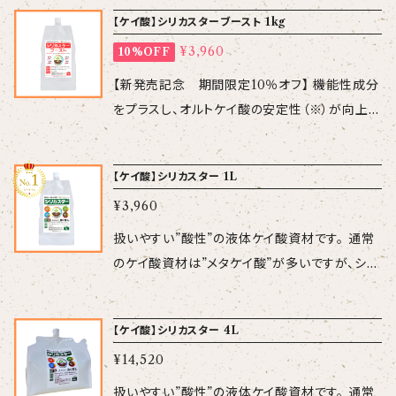
【ケイ酸】シリカスターブースト 1kg
¥3,960
10%OFF
【新発売記念 期間限定10％オフ】 機能性成分
をプラスし、オルトケイ酸の安定性（※）が向上し
た「シリカスターブースト」が新登場！※特許第6
583797号 扱いやすい”酸性”の液体ケイ酸資材
【ケイ酸】シリカスター 1L
の特長はそのままに、使用期限がシリカスターよ
¥3,960
り10カ月延長した"製造後18カ月"です！ また、
機能性成分が耐暑性を向上させますので、夏場
扱いやすい”酸性”の液体ケイ酸資材です。 通常
のケイ酸補給には「シリカブースト」がピッタリで
のケイ酸資材は”メタケイ酸”が多いですが、シリ
す。 ケイ酸を補給しながら、しおれや乾燥対策に
カスターは作物に最も吸収されやすいとされ
も！ §§ オルトケイ酸の特長 §§ 通常のケイ酸資
る”オルトケイ酸”で、含有成分が少量でも効果を
【ケイ酸】シリカスター 4L
材は”メタケイ酸”が多いですが、シリカスターは
発揮します。 ケイ酸資材で多いアルカリ性とは
作物に最も吸収されやすいとされる”オルトケイ
¥14,520
異なり、シリカスターは酸性なので、他の液肥や
酸”で、含有成分が少量でも効果を発揮します。
農薬とも混用が可能です。 作物を問わずいろい
扱いやすい”酸性”の液体ケイ酸資材です。 通常