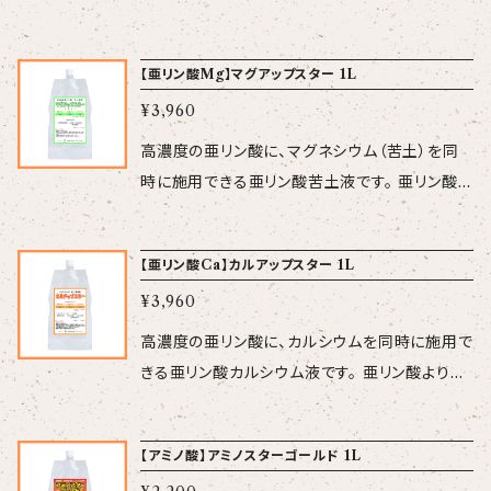
の混用は有毒ガス発生の恐れがありますので避
0、比重約1.45、無色透明液 【規 格】14kg
微量要素は、マンガン、ほう素、鉄、亜鉛、銅、モリ
けてください。 ・飲料品ではありません。 ・直射
【使用方法】標準施用倍率1,000倍（500～2,00
ブデンの6種類含み、吸収されやすい有機酸金属
日光を避け、しっかりと閉めて冷暗所に保管して
【亜リン酸Mg】マグアップスター 1L
0倍） （葉面散布・潅水） 【使用上
が主体です。育苗期や、微量要素が不足しがちな
ください。
の注意】 ・作物によっては高濃度や高頻度で散
¥3,960
生育後半での使用がお勧めです。 【保証成分】
布するとリンあるいはカリの過剰症状を起こす
N：P：K＝0：19：13(%) 苦土1％、マン
高濃度の亜リン酸に、マグネシウム（苦土）を同
恐れがありますのでご注意ください。 ・高温時は
ガン0.08％、ホウ素0.07％ 【性 状】pH3.0
時に施用できる亜リン酸苦土液です。 亜リン酸よ
通常濃度より薄めてご使用ください。 ・石灰硫黄
～3.5、比重約1.25、薄緑色液 【使用方法】 標準
り発根が促進され、スタミナがつき、環境ストレ
剤との混用は有毒ガス発生の恐れがありますの
施用倍率1,000倍（500～2,000倍）
スを緩和します。 マグネシウムは、葉緑素の構成
で避けてください。 ・飲料品ではありません。 ・
【亜リン酸Ca】カルアップスター 1L
（葉面散布・潅水）
元素で光合成能力を高め、 色々な酵素反応を
直射日光を避け、しっかりと閉めて冷暗所に保
¥3,960
活性化します。土の中では流亡しやすく、体内で
管してください。
体内でも移動しやすいため、古葉に苦土欠が起
高濃度の亜リン酸に、カルシウムを同時に施用で
こりやすい養分です。 亜リン酸で発根や活着が
きる亜リン酸カルシウム液です。 亜リン酸より発
促進されて、定植後の根張りを向上し、マグネシ
根が促進され、スタミナがつき、環境ストレスを
ウムで光合成能力が高まるので、定植初期や、日
緩和します。またカルシウムも同時に施肥できま
【アミノ酸】アミノスターゴールド 1L
照の少ない冬季の栽培にお勧めです。 【保証成
すので、省力化にも繋がります。カルシウム欠乏
分】 N：P：K＝0：35：0(%) ※Pは、全量亜リン