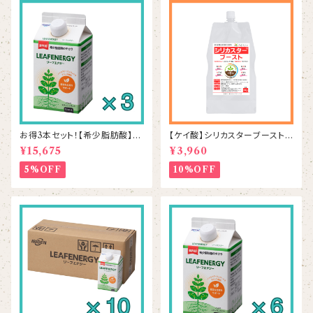
お得3本セット！【希少脂肪酸】リ
【ケイ酸】シリカスターブースト 1
ーフエナジー 500mL×3本
kg
¥15,675
¥3,960
5%OFF
10%OFF