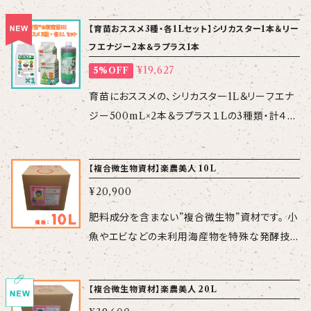
0倍 ※アミノ酸等の各要素をバランス良く吸収
【使用方法】 200～1,000倍を土壌へ潅水、又は
物由来の成分で、植物免疫のアップや植物の生
させることが出来ます。特に日照不足等で代謝
【育苗おススメ3種・各1Lセット】シリカスター1本＆リー
散水 潅水量に合わせて使用して
長を促進する効果が期待できます。 【成 分】
が低下したときの栄養補給に適しています。 【使
フエナジー2本＆ラプラス1本
ください ※1回の標準使用量は、
LPS（リポポリサッカライド、糖脂質） 【性 状】
用上の注意】 ・石灰硫黄合剤などのアルカリ系
10aあたり1Lです 【使用上の注意】 ・飲料品で
¥19,627
5%OFF
pH8.5、比重約1比重約1.04、赤茶色液 【規
資材との混用は避けてください。 ・水にため置き
はありません。 ・寒冷地では、冬場は室内に保管
格】 10 L 【使用方法】 200～1,000倍を土壌へ
育苗におススメの、シリカスター1L＆リーフエナ
すると腐敗しますので、希釈液はその日のうちに
してください。
潅水、又は散水 潅水量に合わせ
ジー500mL×2本＆ラプラス１Lの3種類・計４本
ご使用ください。 ・容器の底面部に有機物由来
て使用してください ※1回の標準
の＜お得な＞セット商品です。 当ショップでも人
の「オリ」が沈殿することがありますので、その場
使用量は、10aあたり1Lです 【使用上の注意】 ・
気ランキング1位の「シリカスター」・2位の「リー
合はよく撹拌してご使用ください。 ・使用後の散
【複合微生物資材】楽農美人 10L
飲料品ではありません。 ・寒冷地では、冬場は室
フエナジー」に、今回新たに当ショップのラインナ
布機やチューブをそのままにしておくと目詰まり
内に保管してください。
¥20,900
ップに加わった発根を促進する「ラプラス」をセッ
の原因になりますので、洗浄をしてください。
トにした育苗におススメのセット商品が新登場し
肥料成分を含まない”複合微生物”資材です。 小
ました。 シリカスター1L（3,960円 ）＋ リーフエ
魚やエビなどの未利用海産物を特殊な発酵技
ナジー1L（ 5,500円×2本）＋ラプラス1L（5,70
術により高温発酵させ、成分を抽出しており、好
0）＝20,660円 がなんと!!! セット割の5％引き
熱菌など100種類以上の微生物を含有していま
【複合微生物資材】楽農美人 20L
で＜19,627円＞ 1本ずつバラで購入するよりも、
す。 「好熱菌」は耳慣れないと思いますが、海底
1,033円お得です。 春定植に向けて、これから育