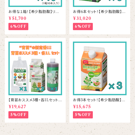
お得な１箱！【希少脂肪酸】リー
お得6本セット！【希少脂肪酸】リ
フエナジー 500mL×10本
ーフエナジー 500mL×6本
¥51,700
¥31,020
6%OFF
6%OFF
【育苗おススメ3種・各1Lセット】
お得3本セット！【希少脂肪酸】ビ
シリカスター1本＆リーフエナジ
ーンズアップ 500mL×3本
¥19,627
¥15,675
ー2本＆ラプラス1本
5%OFF
5%OFF