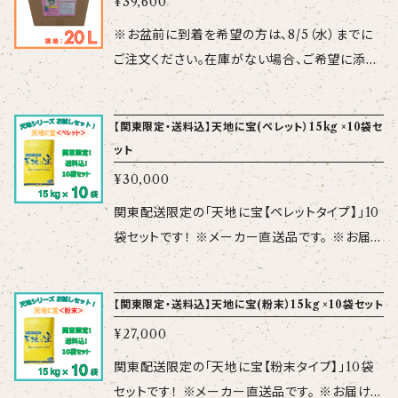
¥39,600
火山や温泉の近くなど60℃以上の高温で活発
苗される方、苗の質ををもう一段高めたい方に、
に活動する極限環境微生物です。厳しい環境に
※お盆前に到着を希望の方は、8/5（水）までに
是非、試していただきたいセットになります。 シ
も耐えられるよう、非常に丈夫で常温菌にはな
ご注文ください。在庫がない場合、ご希望に添え
リカスター、リーフエナジー、ラプラスは、それぞ
い特別な機能を持っています。 楽農美人には発
ない場合があります。 ※20L品はメーカー直送
れの有効成分が違うため、作物へのアプローチ
根促進、土壌改良効果、静菌効果、センチュウ対
品になりますので、＜納品書＞は同梱されませ
が異なります。 ●ケイ酸が主成分の「シリカスタ
【関東限定・送料込】天地に宝(ペレット）15kg ×10袋セ
策の4つの働きがあります。 【種 類】特殊肥
ん。 また当日＜お昼12時迄＞のご注文で、【最
ー」は、ケイ酸を葉に集積させることにより葉を
ット
料 【成 分】 N：P：K＝0.5未満：0.5未満：0.
短で翌営業日】の発送になります。 ●土、日に
ガラスのように硬くし、病害虫の侵入を物理的に
5未満 （％） C/N比 6.0 【性 状】 pH6.0
¥30,000
ご注文 → 火曜日以降の発送 ●平日15時以
防除します。またガラスのような葉は、光の透過
～6.5、比重約1、茶色 【規 格】 10L（10kg）
降のご注文 → 翌々営業日以降の発送 ご注文
関東配送限定の「天地に宝【ペレットタイプ】」10
性を向上させ、低日照で光合成を促進し、根張り
【使用方法】原液20～40L／10a／作（葉面散
は、余裕をもって願いいたします。 肥料成分を含
袋セットです！ ※メーカー直送品です。 ※お届
を良くします。 ●希少脂肪酸が主成分の「リーフ
布・潅水）※果菜類の場合 詳
まない”複合微生物”資材です。 小魚やエビなど
け先：栃木・群馬・茨城・千葉・埼玉・神奈川・東
エナジー」は、光合成産物である炭水化物の代
細は下記メーカーサイトをご覧ください。 http
の未利用海産物を特殊な発酵技術により高温発
京（離島を除く） 国内産の有機物原料（植物質＋
わりとなり、植物にエネルギーを与えます。その
s://kges.co.jp/bio/product/detail17.html
【関東限定・送料込】天地に宝(粉末）15kg ×10袋セット
酵させ、成分を抽出しており、好熱菌など100種
動物質）を有効微生物によって発酵させた有機
ため、葉枚数が少なく光合成量が少なくても、脂
類以上の微生物を含有しています。 「好熱菌」は
¥27,000
肥料です。 有機物と有効微生物のダブル効果で
肪酸をエネルギーに変えて、発根や葉展開する
耳慣れないと思いますが、海底火山や温泉の近
土が柔らかくなり、植物の根張りが向上します。
関東配送限定の「天地に宝【粉末タイプ】」10袋
ことにより、育苗期間を短縮する事が可能です。
くなど60℃以上の高温で活発に活動する極限
根あたりのリスクも低減しています。 ”天地に
セットです！ ※メーカー直送品です。 ※お届け
またエネルギーをもったまま定植すると、定植後