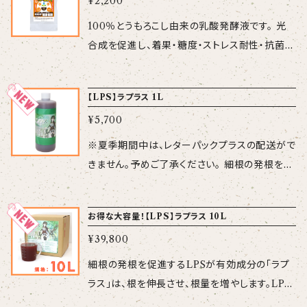
¥2,200
により壊死した細胞は回復しませんので、欠乏症
酸 水溶性苦土 9.0％ 【性
が出る前から施肥し、予防する事が重要です。
100％とうもろこし由来の乳酸発酵液です。 光
状】 pH1、比重約1.4、無色透明液 【規 格】 1
【保証成分】 N：P：K＝0：20：1(%) ※Pは、全
合成を促進し、着果・糖度・ストレス耐性・抗菌性
L（1.4kg） 【使用方法】 標準施用倍率1,500倍
量亜リン酸 カルシウム（CaOとし
を高めるプロリン、アラニン、グルタミン酸などの
～2,000倍 （葉面散布） 【使用
て）7％ 【性 状】 pH1、比重約1.24、無色透
アミノ酸を18種類合計18％（分析例）を含んでい
上の注意】 ・強酸性ですので、混用時は保護メガ
【LPS】ラプラス 1L
明液 【使用方法】 標準施用倍率1,000倍～1,50
ます。 乳酸菌からつくられた「乳酸」やとうもろこ
ネ等着用ください ・薬害がでる可能性があるの
0倍 （葉面散布） 【使用上の注
¥5,700
しから溶け出した「フイチン酸」などの有機酸を
で、高濃度では使用しないください。 ・石灰硫黄
意】 ・強酸性ですので、混用時は保護メガネ等着
含んでいます。有機酸はアルカリ性土壌を改善
※夏季期間中は、レターパックプラスの配送がで
合剤などアルカリ性農薬と混用すると有毒ガス
用ください。 ・薬害がでる可能性があるので、高
し、作物の肥料吸収性を高めます。 苦土、カルシ
きません。予めご了承ください。 細根の発根を促
が発生する可能性がありますので、混用しない
濃度では使用しないください。 ・石灰硫黄合剤
ウム、 鉄、亜鉛、マンガンなどの中量・微量要素
進するLPSが有効成分の「ラプラス」は、根を伸
でください。 ・銅剤との混用、近接散布はお避け
などアルカリ性農薬と混用すると有毒ガスが発
を含んでいます。 【保証成分】 N：P：K＝3：3：2
長させ、根量を増やします。LPSとは特定の菌を
ください。 ・原液同士での混用はお止めくださ
生する可能性がありますので、混用しないでくだ
お得な大容量！【LPS】ラプラス 10L
(%) 【性 状】 pH4、比重1.2、茶色 【規
培養することで生成される微生物由来の成分
い。希釈混用される場合には、事前に少量にて混
さい。 ・銅剤との混用、近接散布はお避けくださ
格】 1L（1.2kg） 【使用方法】 土壌灌水：300
¥39,800
で、植物免疫のアップや植物の生長を促進する
用に問題がないことをご確認ください。
い。 ・原液同士での混用はお止めください。希釈
倍～500倍 ※植物や土壌微生物へ養分を供給
効果が期待できます。 【成 分】 LPS（リポポ
細根の発根を促進するLPSが有効成分の「ラプ
混用される場合には、事前に少量にて混用に問
します。土壌微生物が活性化することにより団粒
リサッカライド、糖脂質） 【性 状】 pH8.5、比
ラス」は、根を伸長させ、根量を増やします。LPS
題がないことをご確認ください。
構造が促進されます。 葉面散布：500倍～1,00
重約1比重約1.04、赤茶色液 【規 格】 1L
とは特定の菌を培養することで生成される微生