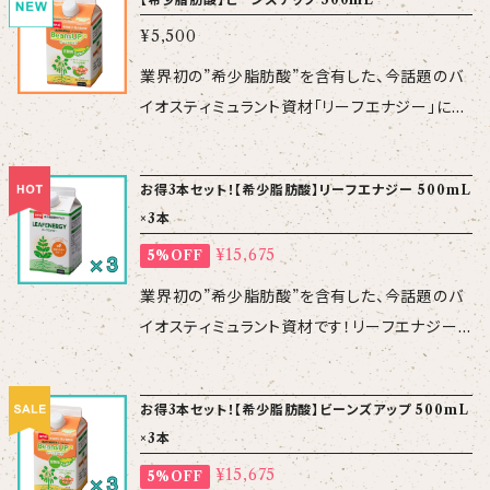
値 【性 状】pH2、比重1、無色透明液 【規格】10L
少脂肪酸※ ※特許（第6759448）取得
冷蔵庫での保管をお勧めします。 ・ 原液同士の
ターのQ&Aはこちら↓ https://shop.agrista.
ので、8か月以内に使い切ってください。すぐに使
（10kg） 【使用方法】標準施用倍率：500～1,00
¥5,500
成分 【性 状】pH7.0～7.5、比重1、無色透明液
混用はお止めください。 ・ 混用時は、アルカリ性
co.jp/p/00001 シリカスターの作物別施用例
い切らない場合は、冷蔵庫での保管をお勧めし
0倍（葉面散布・潅水） 【使用上の注意】 ・ 飲料
【対応面積】本品1本あたり10～20a 【使用方
のものを避けてください。 ・ 希釈混用する場合
業界初の”希少脂肪酸”を含有した、今話題のバ
はこちら↓ https://shop.agrista.co.jp/p/00
ます。 ・ 原液同士の混用はお止めください。 ・ 混
品ではありません。 ・ 原液は強酸性ですので、取
法】育苗期10～300倍、本圃800～1,500倍 ※
には、事前に少量にて混用に問題がないことを
イオスティミュラント資材「リーフエナジー」に、
002
用時は、アルカリ性のものを避けてください。 ・
り扱いに注意してください。 ・ 直射日光や極端
希釈倍率は任意です （葉面散布・
ご確認ください。 シリカスターの作物別施
新たなラインナップが加わりました！その名も
希釈混用する場合には、事前に少量にて混用に
な高温を避け冷所に保管してください。 ・ 長期
潅水） 【使用上の注意】 ・ 飲料品
用例はこちら↓ https://shop.agrista.co.jp/
「ビーンズアップ」！ 「ビーンズアップ」は、名前の
問題がないことをご確認ください。 シリカスター
間放置しますと不溶性の化合物が発生してきま
お得3本セット！【希少脂肪酸】リーフエナジー 500mL
ではありません。 ・ 希釈混用する場合には、事
p/00002
通り、豆科の収品率を向上させるのはもちろんの
のQ&Aはこちら↓ https://shop.agrista.co.j
すので、8か月以内に使い切ってください。すぐに
×3本
前に少量にて混用に問題がないことをご確認く
こと、花芽分化促進が重要となる作物・果菜類
p/p/00001 シリカスターの作物別施用例はこ
使い切らない場合は、冷蔵庫での保管をお勧め
ださい。 【配送について】 リーフエナジー500ｍ
¥15,675
5%OFF
などにおススメです。 【成分】希少脂肪酸
ちら↓ https://shop.agrista.co.jp/p/00002
します。 ・ 原液同士の混用はお止めください。 ・
Lを1本ご購入の場合、ゆうパックの他に「レター
【性 状】pH7.0～7.5、比重1、無色透明液 【使
業界初の”希少脂肪酸”を含有した、今話題のバ
混用時は、アルカリ性のものを避けてください。
パックプラス（日本郵便）」を選択できます。レタ
用方法】花芽形成期～開花初期に1,000倍を葉
イオスティミュラント資材です！リーフエナジー
・ 希釈混用する場合には、事前に少量にて混用
ーパックは、全国一律料金です。 ※レターパック
面散布 （原液250ｍL／10a）
は、高温・雨風・干ばつ・収穫ストレスを緩和し、
に問題がないことをご確認ください。 シリカスタ
プラスは、対面でのお届けですが、着日の指定は
果菜類は花芽形成期以降、定期的に
植物の健全な生育をサポートします。 【成分】希
ーのQ&Aはこちら↓ https://shop.agrista.c
できません。
お得3本セット！【希少脂肪酸】ビーンズアップ 500mL
1,000倍を葉面散布 【使用上の注意】 ・ 飲料品
少脂肪酸※ ※特許（第6759448）取得
o.jp/p/00001 シリカスターの作物別施用例は
×3本
ではありません。 ・ 希釈混用する場合には、事
成分 【性 状】pH7.0～7.5、比重1、無色透明液
こちら↓ https://shop.agrista.co.jp/p/0000
前に少量にて混用に問題がないことをご確認く
¥15,675
5%OFF
【対応面積】本品1本あたり10～20a 【使用方