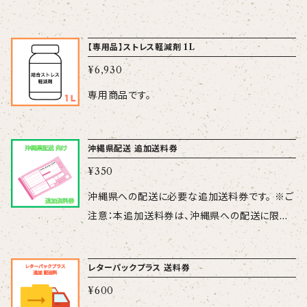
環境微生物です。厳しい環境にも耐えられるよ
宝”は、土壌菌層バランスの回復と物理性の改善
先：栃木・群馬・茨城・千葉・埼玉・神奈川・東京
の活着を早め、初期成育が良好となります。 ●
う、非常に丈夫で常温菌にはない特別な機能を
に優れています！ 【種 類】堆肥（福島県第19
（離島を除く） 国内産の有機物原料（植物質＋動
細根の発根を促進するLPSが有効成分の「ラプ
持っています。 楽農美人には発根促進、土壌改
【専用品】ストレス軽減剤 1L
39号） 【分 析 例】 N：P：K＝1.8：2.6：3.1（％）
物質）を有効微生物によって発酵させた有機肥
ラス」は、根を伸長させ、根量を増やします。LPS
良効果、静菌効果、センチュウ対策の4つの働き
【性 状】 ペレット 【規 格】 15kg 【使 用
¥6,930
料です。 有機物と有効微生物のダブル効果で土
とは特定の菌を培養することで生成される微生
があります。 【種 類】特殊肥料 【成 分】
量】150～300kg（10～20袋）／ 10aあたり
が柔らかくなり、植物の根張りが向上します。 根
物由来の成分で、植物免疫アップや植物の生長
専用商品です。
N：P：K＝0.5未満：0.5未満：0.5未満 （％） C/
※10袋を超える場合にはお見積
あたりのリスクも低減しています。 ”天地に
を促進する効果が期待できます。育苗にラプラス
N比 6.0 【性 状】 pH6.0～6.5、比重約1、茶
りしますので、お気軽にご連絡ください。 「天
宝”は、土壌菌層バランスの回復と物理性の改善
を使う事により、少ない培地量でも早期に、直
色 【規 格】 20L（20kg） 【使用方法】原液2
地に恵」も取扱いがあります。
に優れています！ 【種 類】堆肥（福島県第19
沖縄県配送 追加送料券
根・細根を増やし、軟弱徒長を防ぎます。 シリカ
0～40L／10a／作（葉面散布・潅水）※果菜類
39号） 【分 析 例】 N：P：K＝1.8：2.6：3.1（％）
¥350
スターで葉にアプローチし、ラプラスで根にアプ
の場合 詳細は下記メーカーサ
【性 状】 粉末 【規 格】 15kg 【使 用 量】
ローチし、リーフエナジーでパワーを与える、育
沖縄県への配送に必要な追加送料券です。 ※ご
イトをご覧ください。 https://kges.co.jp/bio/p
150～300kg（10～20袋）／ 10aあたり
苗の3種の神器!? この機会に是非、人気のバイ
注意：本追加送料券は、沖縄県への配送に限り
roduct/detail17.html
※10袋を超える場合にはお見積りし
オスティミュラント資材を試してみませんか！
ます。 詳しくは下記をご確認ください。 https://s
ますので、お気軽にご連絡ください。 「天地に
hop.agrista.co.jp/p/00006
恵」も取扱いがあります。
レターパックプラス 送料券
¥600