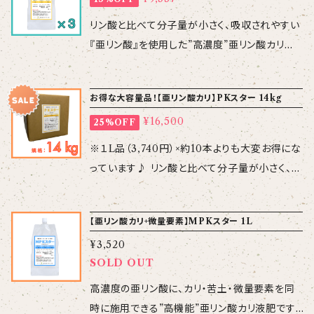
とにより、作物の病気抵抗性を向上します。 【保
エナジー500倍の単独散布よりも、シリカスター
証成分】 N：P：K＝0：30：20(%) ※Pは、全量
リン酸と比べて分子量が小さく、吸収されやすい
1,000倍＋リーフエナジー1,000倍の方が良い
亜リン酸 【性 状】 pH4.0～5.0、比重約1.4
『亜リン酸』を使用した”高濃度”亜リン酸カリ液
結果となりました。 シリカスターは発根や光合
5、無色透明液 【規 格】1L（1.45kg） 【使用
肥です。 窒素代謝を促進し徒長を抑制したり、花
成の促進、リーフエナジーはエネルギーの補給。
方法】標準施用倍率1,000倍（500～2,000倍）
芽分化や果実の肥大を促進、植物の病害抵抗物
アプローチの違う2材を組み合わせて、秋育苗や
（葉面散布・潅水） 【使用上の注
お得な大容量品！【亜リン酸カリ】PKスター 14kg
質（ファイトアレキシン）の発現能力を引き出すこ
秋定植の初期成育をブーストし、残暑に負けな
意】 ・作物によっては高濃度や高頻度で散布す
¥16,500
25%OFF
とにより、作物の病気抵抗性を向上します。 【保
い、環境ストレスに負けない作物を育てません
るとリンあるいはカリの過剰症状を起こす恐れ
証成分】 N：P：K＝0：30：20(%) ※Pは、全量
※１L品（3,740円）×約10本よりも大変お得にな
か！ 【施用時期】 育苗期、定植直前、定植時のど
がありますのでご注意ください。 ・高温時は通常
亜リン酸 【性 状】 pH4.0～5.0、比重約1.4
っています♪ リン酸と比べて分子量が小さく、吸
ぶ漬け、定植直後の根回し水、定植後～の潅水・
濃度より薄めてご使用ください。 ・石灰硫黄剤と
5、無色透明液 【規 格】1L（1.45kg） 【使用
収されやすい『亜リン酸』を使用した”高濃度”亜
葉面散布 【施用方法】 基本施肥量は、シリカス
の混用は有毒ガス発生の恐れがありますので避
方法】標準施用倍率1,000倍（500～2,000倍）
リン酸カリ液肥です。 窒素代謝を促進し徒長を
ター、リーフエナジー各1,000倍ですが、散布間
けてください。 ・飲料品ではありません。 ・直射
（葉面散布・潅水） 【使用上の注
【亜リン酸カリ+微量要素】MPKスター 1L
抑制したり、花芽分化や果実の肥大を促進、植物
隔が散布液量により、500倍～2,000倍が目安
日光を避け、しっかりと閉めて冷暗所に保管して
意】 ・作物によっては高濃度や高頻度で散布す
¥3,520
の病害抵抗物質（ファイトアレキシン）の発現能
になります。
ください。
るとリンあるいはカリの過剰症状を起こす恐れ
SOLD OUT
力を引き出すことにより、作物の病気抵抗性を向
がありますのでご注意ください。 ・高温時は通常
上します。 【保証成分】 N：P：K＝0：30：20(%)
高濃度の亜リン酸に、カリ・苦土・微量要素を同
濃度より薄めてご使用ください。 ・石灰硫黄剤と
※Pは、全量亜リン酸 【性 状】 pH4.0～5.
時に施用できる”高機能”亜リン酸カリ液肥です。