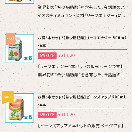
2
ださい。 【配送について】 ゆうパックの他に「レタ
法】育苗期10～300倍、本圃800～1,500倍 ※
業界初の”希少脂肪酸”を含有した、今話題のバ
ーパックプラス（日本郵便）」を選択できます。レ
希釈倍率は任意です （葉面散布・
イオスティミュラント資材「リーフエナジー」に、
ターパックは、全国一律料金です。 ※レターパッ
潅水） 【使用上の
新たなラインナップが加わりました！その名も
クプラスは、対面でのお届けですが、着日の指定
注意】 ・ 飲料品ではありません。 ・ 希釈混用す
「ビーンズアップ」！ 「ビーンズアップ」は、名前の
はできません。
お得6本セット！【希少脂肪酸】リーフエナジー 500mL
る場合には、事前に少量にて混用に問題がない
通り、豆科の収品率を向上させるのはもちろんの
×6本
ことをご確認ください。 【配送について】 3本セッ
こと、花芽分化促進が重要となる作物・果菜類
トは、レターパックプラスで配送します。 対面で
¥31,020
6%OFF
などにおススメです。 【成分】希少脂肪酸
のお届けですが、配達日・配達時間の指定は出
【性 状】pH7.0～7.5、比重1、無色透明液 【使
【リーフエナジー6本セットの販売ページです】
来ません。何卒ご了承ください。
用方法】花芽形成期～開花初期に1,000倍を葉
業界初の”希少脂肪酸”を含有した、今話題のバ
面散布 （原液250ｍL／10a）
イオスティミュラント資材です！リーフエナジー
果菜類は花芽形成期以降、定期的に
は、高温・雨風・干ばつ・収穫ストレスを緩和し、
お得6本セット！【希少脂肪酸】ビーンズアップ 500mL
1,000倍を葉面散布 【使用上の注意】 ・ 飲料品
植物の健全な生育をサポートします。 【成分】希
×6本
ではありません。 ・ 希釈混用する場合には、事
少脂肪酸※ ※特許（第6759448）取得
前に少量にて混用に問題がないことをご確認く
¥31,020
6%OFF
成分 【性 状】pH7.0～7.5、比重1、無色透明液
ださい。 【配送について】 3本セットは、レターパ
【対応面積】本品1本あたり10～20a 【使用方
【ビーンズアップ 6本セットの販売ページです】
ックプラスで配送します。 対面でのお届けです