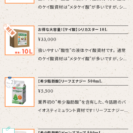
ケイ酸資材で多いアルカリ性とは異なり、シリカ
ろな作物に、育苗から本圃まで幅広くお使いいた
のケイ酸資材は”メタケイ酸”が多いですが、シリ
スターは酸性なので、他の液肥や農薬とも混用
だけます。 【成分】オルトケイ酸（Si(OH)4）：1.
カスターは作物に最も吸収されやすいとされ
が可能です。 作物を問わずいろいろな作物に、育
7％※ ※Si分析値（ICP法）による換算
る”オルトケイ酸”で、含有成分が少量でも効果を
苗から本圃まで幅広くお使いいただけます。 【保
お得な大容量！【ケイ酸】シリカスター 10L
値 【性 状】pH2、比重1、無色透明液 【規格】1L
発揮します。 ケイ酸資材で多いアルカリ性とは
証成分】窒素全量 0.1%、水溶性りん酸0.6％（家
（1kg） 【使用方法】標準施用倍率：500～1,000
¥33,000
異なり、シリカスターは酸性なので、他の液肥や
庭園芸用複合肥料） 【有効成分】オルトケイ酸（S
倍（葉面散布・潅水） 【使用上の注意】 ・ 飲料品
農薬とも混用が可能です。 作物を問わずいろい
扱いやすい”酸性”の液体ケイ酸資材です。 通常
i(OH)4）：1.7％※ ※Si分析値
ではありません。 ・ 原液は強酸性ですので、取り
ろな作物に、育苗から本圃まで幅広くお使いいた
のケイ酸資材は”メタケイ酸”が多いですが、シリ
（ICP法）による換算値 【性 状】pH2（原
扱いに注意してください。 ・ 直射日光や極端な
だけます。 【成分】オルトケイ酸（Si(OH)4）：1.
カスターは作物に最も吸収されやすいとされ
液）、無色透明液 【規 格】1kg 【使用方法】標
高温を避け冷所に保管してください。 ・ 長期間
7％※ ※Si分析値（ICP法）による換算
る”オルトケイ酸”で、含有成分が少量でも効果を
準施用倍率：500～1,000倍（葉面散布・潅水）
放置しますと不溶性の化合物が発生してきます
【希少脂肪酸】リーフエナジー 500mL
値 【性 状】pH2、比重1、無色透明液 【規格】4L
発揮します。 ケイ酸資材で多いアルカリ性とは
【使用上の注意】 ・ 飲料品ではありません。 ・ 原
ので、8か月以内に使い切ってください。すぐに使
（4kg） 【使用方法】標準施用倍率：500～1,000
¥5,500
異なり、シリカスターは酸性なので、他の液肥や
液は強酸性ですので、取り扱いに注意してくださ
い切らない場合は、冷蔵庫での保管をお勧めし
倍（葉面散布・潅水） 【使用上の注意】 ・ 飲料品
農薬とも混用が可能です。 作物を問わずいろい
業界初の”希少脂肪酸”を含有した、今話題のバ
い。 ・ 直射日光や極端な高温を避け冷所に保管
ます。 ・ 原液同士の混用はお止めください。 ・ 混
ではありません。 ・ 原液は強酸性ですので、取り
ろな作物に、育苗から本圃まで幅広くお使いいた
イオスティミュラント資材です！リーフエナジー
してください。 ・ 長期間放置しますと不溶性の
用時は、アルカリ性のものを避けてください。 ・
扱いに注意してください。 ・ 直射日光や極端な
だけます。 【成分】オルトケイ酸（Si(OH)4）：1.
は、高温・雨風・干ばつ・収穫ストレスを緩和し、
化合物が発生してきますので、18か月以内に使
希釈混用する場合には、事前に少量にて混用に
高温を避け冷所に保管してください。 ・ 長期間
7％※ ※Si分析値（ICP法）による換算
植物の健全な生育をサポートします。 【成分】希
い切ってください。すぐに使い切らない場合は、
問題がないことをご確認ください。 シリカス
放置しますと不溶性の化合物が発生してきます
【希少脂肪酸】ビーンズアップ 500mL