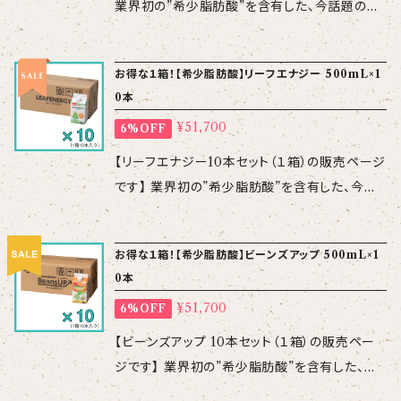
法】育苗期10～300倍、本圃800～1,500倍 ※
業界初の”希少脂肪酸”を含有した、今話題のバ
が、配達日・配達時間の指定は出来ません。何卒
希釈倍率は任意です （葉面散布・
イオスティミュラント資材「リーフエナジー」に、
ご了承ください。
潅水） 【使用上の
新たなラインナップが加わりました！その名も
お得な１箱！【希少脂肪酸】リーフエナジー 500mL×1
注意】 ・ 飲料品ではありません。 ・ 希釈混用す
「ビーンズアップ」！ 「ビーンズアップ」は、名前の
0本
る場合には、事前に少量にて混用に問題がない
通り、豆科の収品率を向上させるのはもちろんの
ことをご確認ください。
¥51,700
6%OFF
こと、花芽分化促進が重要となる作物・果菜類
などにおススメです。 【成分】希少脂肪酸
【リーフエナジー10本セット（１箱）の販売ページ
【性 状】pH7.0～7.5、比重1、無色透明液 【使
です】 業界初の”希少脂肪酸”を含有した、今話
用方法】花芽形成期～開花初期に1,000倍を葉
題のバイオスティミュラント資材です！リーフエナ
面散布 （原液250ｍL／10a）
ジーは、高温・雨風・干ばつ・収穫ストレスを緩和
お得な１箱！【希少脂肪酸】ビーンズアップ 500mL×1
果菜類は花芽形成期以降、定期的に
し、植物の健全な生育をサポートします。 【成分】
0本
1,000倍を葉面散布 【使用上の注意】 ・ 飲料品
希少脂肪酸※ ※特許（第6759448）取
ではありません。 ・ 希釈混用する場合には、事
¥51,700
6%OFF
得成分 【性 状】pH7.0～7.5、比重1、無色透明液
前に少量にて混用に問題がないことをご確認く
【対応面積】本品1本あたり10～20a 【使用方
【ビーンズアップ 10本セット（１箱）の販売ペー
ださい。
法】育苗期10～300倍、本圃800～1,500倍 ※
ジです】 業界初の”希少脂肪酸”を含有した、今
希釈倍率は任意です （葉面散布・
話題のバイオスティミュラント資材「リーフエナ